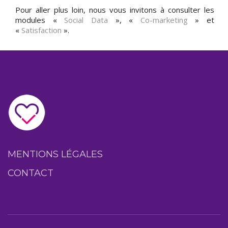
Pour aller plus loin, nous vous invitons à consulter les
modules «
Social Data
», «
Co-marketing
» et
«
Satisfaction
».
MENTIONS LÉGALES
CONTACT