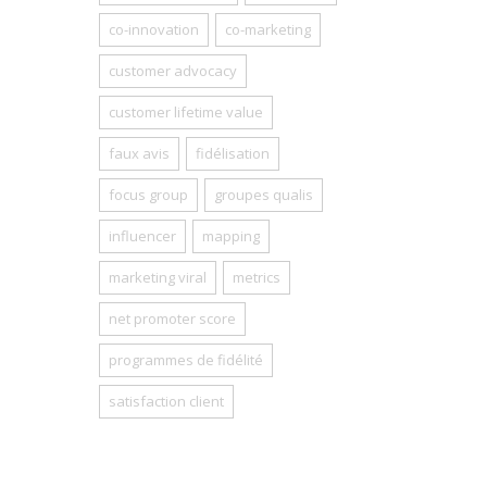
co-innovation
co-marketing
customer advocacy
customer lifetime value
faux avis
fidélisation
focus group
groupes qualis
influencer
mapping
marketing viral
metrics
net promoter score
programmes de fidélité
satisfaction client