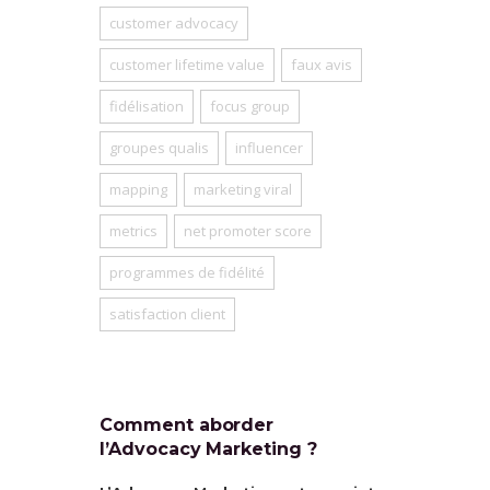
customer advocacy
customer lifetime value
faux avis
fidélisation
focus group
groupes qualis
influencer
mapping
marketing viral
metrics
net promoter score
programmes de fidélité
satisfaction client
Comment aborder
l’Advocacy Marketing ?