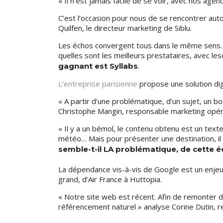
« Il n’est jamais facile de se voir, avec nos age
C’est l’occasion pour nous de se rencontrer aut
Quilfen, le directeur marketing de Siblu.
Les échos convergent tous dans le même sens. 
quelles sont les meilleurs prestataires, avec les
.
gagnant est Syllabs
L’entreprise parisienne
propose une solution dign
« A partir d’une problématique, d’un sujet, un 
Christophe Mangin, responsable marketing opéra
« Il y a un bémol, le contenu obtenu est un texte
météo… Mais pour présenter une destination, il n
semble-t-il LA problématique, de cette é
La dépendance vis-à-vis de Google est un enjeu
grand, d’Air France à Huttopia.
« Notre site web est récent. Afin de remonter 
référencement naturel » analyse Corine Dutin, r