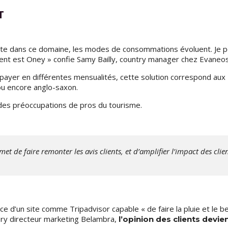
T
s vite dans ce domaine, les modes de consommations évoluent. Je 
ent est Oney » confie Samy Bailly, country manager chez Evaneos
à payer en différentes mensualités, cette solution correspond aux
 ou encore anglo-saxon.
 des préoccupations de pros du tourisme.
t de faire remonter les avis clients, et d’amplifier l’impact des clie
e d’un site comme Tripadvisor capable « de faire la pluie et le b
ry directeur marketing Belambra,
l’opinion des clients devie