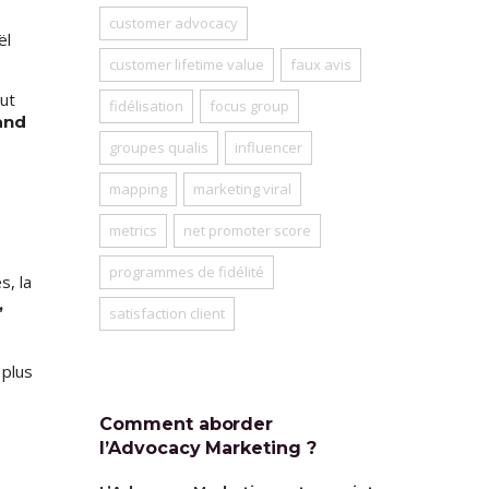
customer advocacy
ël
customer lifetime value
faux avis
ut
fidélisation
focus group
and
groupes qualis
influencer
mapping
marketing viral
metrics
net promoter score
programmes de fidélité
s, la
,
satisfaction client
 plus
Comment aborder
l’Advocacy Marketing ?