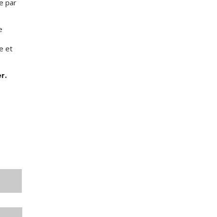
e par
e
e et
r.